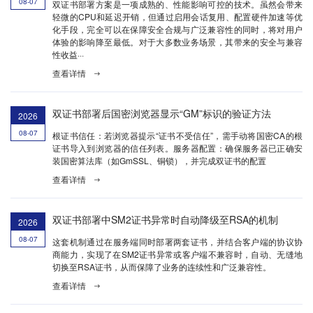
08-07
双证书部署方案是一项成熟的、性能影响可控的技术。虽然会带来
轻微的CPU和延迟开销，但通过启用会话复用、配置硬件加速等优
化手段，完全可以在保障安全合规与广泛兼容性的同时，将对用户
体验的影响降至最低。对于大多数业务场景，其带来的安全与兼容
性收益···
查看详情
双证书部署后国密浏览器显示“GM”标识的验证方法
2026
08-07
根证书信任：若浏览器提示“证书不受信任”，需手动将国密CA的根
证书导入到浏览器的信任列表。服务器配置：确保服务器已正确安
装国密算法库（如GmSSL、铜锁），并完成双证书的配置
查看详情
双证书部署中SM2证书异常时自动降级至RSA的机制
2026
08-07
这套机制通过在服务端同时部署两套证书，并结合客户端的协议协
商能力，实现了在SM2证书异常或客户端不兼容时，自动、无缝地
切换至RSA证书，从而保障了业务的连续性和广泛兼容性。
查看详情