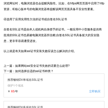
浏览网址时，电脑浏览器也会提醒风险性。比如，在https网页页面中启用了http
资源，IE核心版本号的电脑浏览器将提醒该网页页面具备不安全性要素。
④选用了应用实用性欠佳的证书或自签名SSL证书
自签名SSL证书是由本人或机构自身授予的证书。一般应用中小型服务提供商
批准的SSL证书也易被电脑浏览器所信赖;自签名SSL证书具备挺大的安全隐
患，更非常容易遭受进攻。
以上就是有关如果ssl证书安装失败应该怎么解决的介绍。
上一篇：如果网站ssl安全证书失效的话要怎么处理?
下一篇：如何选择合适的ssl证书种类？
推荐畅销DV单域名SSL证书
保护1个域名
￥
65
/年
立即购买
推荐畅销DV多域名SSL证书