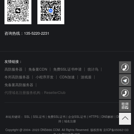
咨询热线：135-5220-2231
友情链接：
高防服务器
免备案CDN
免费SSL证书申请
统计鸟
冬邦高防服务器
小程序开发
CDN加速
游戏盾
免备案高防服务器
代理域名注册服务机构：ResellerClub
本站关键词：
SSL
|
SSL证书
|
免费SSL证书
|
企业SSL证书
|
HTTPS
|
DNS解析
|
DNS防劫
持
|
域名注册
Copyright @ 2004- 2023 DNS666.COM. All Rights Reserved. 版权所有
京ICP备05062133