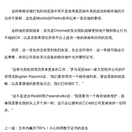
这种将根存储打包到浏览器中而不是使用底层操作系统提供的根存储的方
法并不新鲜，这也是Mozilla自Firefox发布以来一直在做的事情。
这样做的原因很多，首先是Chrome的安全团队能够更快地干预和禁止行为
不端的CA，以及谷歌希望在所有平台上提供一致的体验和共同的实现。
然而，这一变化并没有受到热烈欢迎。在企业环境中，这一举措可能会引
起摩擦，有些公司喜欢关注设备的根存储中允许哪些证书。
“这将为系统管理员带来更多的工作，”罗马尼亚Iasi一家大型软件公司的IT
管理员Bogdan Popovici说，“我们要管理另一个根存储列表，要设置新的组策
略，以及要遵循的新更改日志。我们已经很忙了。”
“这不是进步!Reddit用户alanshutko说：“我需要另一个根存储来维护，就
像我需要在我的头上开个洞一样。这只会让拥有自己CA的公司更难保持一切同
步。”
上一篇：五年内飙升700%！小心利用数字证书的攻击