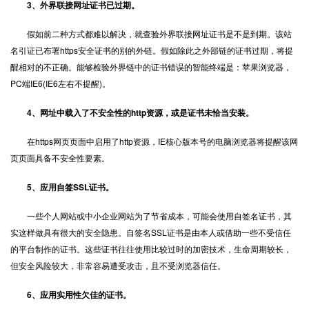
3、外界联接网址证书已过期。
假如前二种方式都难以解决，就查验外界联接网址证书是不是到期。该站
名引证已布署
https
安全证书的别的外链。假如除此之外部链的证书过期，将提
醒相对的不正确。能够检验外界链中的证书错误的智能终端是：苹果浏览器，
PC端IE6(IE6左右不提醒)。
4、网址中载入了不安全性的http资源，或是证书未恰当安装。
在https网页页面中启用了http资源，IE核心版本号的电脑浏览器将提醒该网
页页面具备不安全性要素。
5、应用自签SSL证书。
一些个人网站或中小企业网站为了节省成本，可能会使用自签名证书，其
实这样做具有很大的安全隐患。自签名SSL证书是由本人或借助一些不受信任
的平台制作的证书。这些证书往往使用比较过时的加密技术，生命周期较长，
但安全风险较大，非常容易遭受攻击，且不受浏览器信任。
6、应用实用性欠佳的证书。