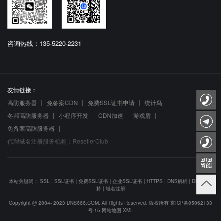
咨询热线：135-5220-2231
友情链接：
高防服务器
免备案CDN
免费SSL证书申请
统计鸟
冬邦高防服务器
小程序开发
CDN加速
游戏盾
免备案高防服务器
代理域名注册服务机构：ResellerClub
本站关键词：
SSL
|
SSL证书
|
免费SSL证书
|
企业SSL证书
|
HTTPS
|
DNS解析
|
DNS防劫
持
|
域名注册
Copyright @ 2004- 2023 DNS666.COM. All Rights Reserved. 版权所有
京ICP备05062133
号-15
网站地图
XML