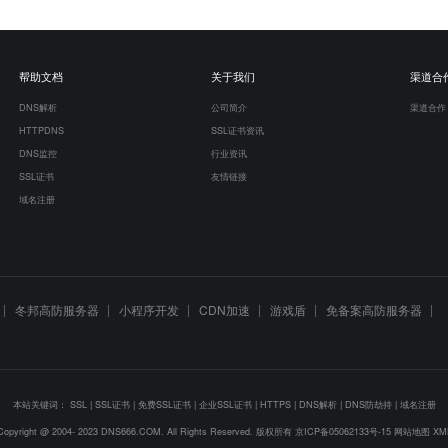
帮助文档
关于我们
渠道合
DNS解析
公司简介
渠道合作
HTTPDNS
SSL证书资讯
DNS监控
行业资讯
SSL证书
友情链接
域名注册
冬邦高防服务器
小程序开发
CDN加速
游戏盾
免备案高防服务器
本站关键词：
SSL
|
SSL证书
|
免费SSL证书
|
企业SSL证书
|
HTTPS
|
DNS解析
|
DNS防劫持
|
域名注册
Copyright @ 2004- 2023 DNS666.COM. All Rights Reserved. 版权所有
京ICP备05062133号-15
网站地图
XM