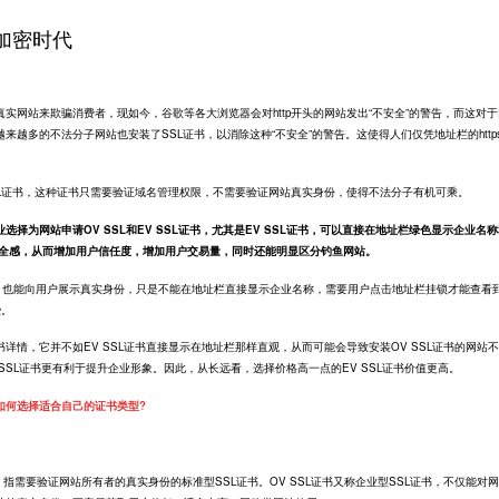
加密时代
站来欺骗消费者，现如今，谷歌等各大浏览器会对http开头的网站发出“不安全”的警告，而这对于
越来越多的不法分子网站也安装了
SSL证书
，以消除这种“不安全”的警告。这使得人们仅凭地址栏的
http
。
L证书，这种证书只需要验证域名管理权限，不需要验证网站真实身份，使得不法分子有机可乘。
为网站申请OV SSL和EV SSL证书，尤其是EV SSL证书，可以直接在地址栏绿色显示企业名
的安全感，从而增加用户信任度，增加用户交易量，同时还能明显区分钓鱼网站。
，也能向用户展示真实身份，只是不能在地址栏直接显示企业名称，需要用户点击地址栏挂锁才能查看
些。
，它并不如EV SSL证书直接显示在地址栏那样直观，从而可能会导致安装OV SSL证书的网站
V SSL证书更有利于提升企业形象。因此，从长远看，选择价格高一点的EV SSL证书价值更高。
如何选择适合自己的证书类型?
n SSL的缩写，指需要验证网站所有者的真实身份的标准型SSL证书。OV SSL证书又称企业型SSL证书，不仅能对