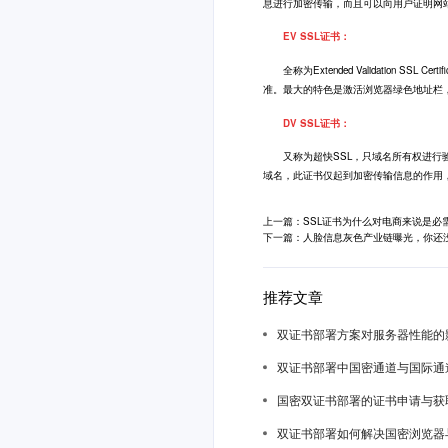
息进行加密传输，而且可以向用户证明网
EV SSL证书：
全称为Extended Validation 
准。最大的特色是激活浏览器绿色地址栏
DV SSL证书：
又称为超快SSL，只域名所有权进行验
域名，此证书仅起到加密传输信息的作用
上一篇：SSL证书为什么对电商来说是必
下一篇：人脸信息灰色产业链曝光，你还
推荐文章
双证书部署方案对服务器性能的
双证书部署中国密通道与国际通
国密双证书部署的证书申请与获
双证书部署如何解决国密浏览器