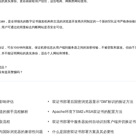
站的真实身份。更容易获取用户信任，适合电商、网购类网站使用。
SSL Certificate，是全球领先的数字证书颁发机构和主流的浏览器开发商共同制定的一个新的SSL证书严格身份
，用户可通过此明显标志判断网站是否安全可信。
证，可在10分钟内颁发。保证机密信息从用户端到服务器之间的加密传输，不被窃取和篡改。但由于
，并不能证明网站的真实身份，适合个人网站和博客。
需品？
没有提高警惕吗？
影响评估
双证书部署后国密浏览器显示“GM”标识的验证方法
道的握手流程解析
Apache环境下SM2+RSA双证书的配置方法
取流程
双证书部署中服务器如何自动识别客户端并切换证书
与国际浏览器的兼容性问题
什么是国密双证书部署方案及其必要性