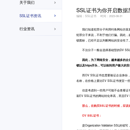
关于我们
SSL证书为你开启数据
SSL证书资讯
编辑：SSL证书
时间：2023-08-31
行业资讯
我们知道犯罪分子利用钓鱼网站仿冒真实网
犯罪分子来说，不利于他们行骗。因此，
锁图标，已经不足以判断网站的安全性了
不法分子一般会选择基础型的DV SS
因此，为了网络安全，越来越多的企业选择
锁以及https开头，可以给到用户极大
而OV SSL证书也需要验证企业身份
名称，在价格上要比EV SSL证书便宜一
但是考虑到一些用户可能不会查看证书详情
装EV SSL证书的网站转化率高，而且E
那么，在购买SSL证书的时候，应该
OV SSL证书：
是Organization Validatio