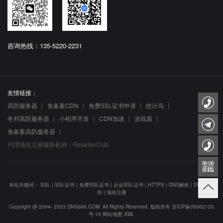
咨询热线：135-5220-2231
友情链接：
高防服务器
免备案CDN
免费SSL证书申请
统计鸟
冬邦高防服务器
小程序开发
CDN加速
游戏盾
免备案高防服务器
代理域名注册服务机构：ResellerClub
本站关键词：
SSL
|
SSL证书
|
免费SSL证书
|
企业SSL证书
|
HTTPS
|
DNS解析
|
DNS防劫
持
|
域名注册
Copyright @ 2004- 2023 DNS666.COM. All Rights Reserved. 版权所有
京ICP备05062133
号-15
网站地图
XML