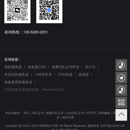
咨询热线：135-5220-2231
友情链接：
高防服务器
免备案CDN
免费SSL证书申请
统计鸟
冬邦高防服务器
小程序开发
CDN加速
游戏盾
免备案高防服务器
代理域名注册服务机构：ResellerClub
本站关键词：
SSL
|
SSL证书
|
免费SSL证书
|
企业SSL证书
|
HTTPS
|
DNS解析
|
DNS防劫
持
|
域名注册
Copyright @ 2004- 2023 DNS666.COM. All Rights Reserved. 版权所有
京ICP备05062133