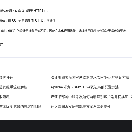
L 默认使用 443 端口（用于 HTTPS）。
通信，而 SSL 使用 SSL/TLS 协议进行通信。
性和加密功能，但它们的设计目标和用途不同，因此在具体应用场景中选择使用哪种协议取决于需求和要求。
?
影响评估
双证书部署后国密浏览器显示“GM”标识的验证方法
道的握手流程解析
Apache环境下SM2+RSA双证书的配置方法
取流程
双证书部署中服务器如何自动识别客户端并切换证书
与国际浏览器的兼容性问题
什么是国密双证书部署方案及其必要性