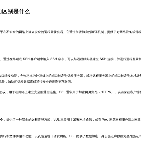
sh的区别是什么
网络协议，用于在不安全的网络上建立安全的远程登录会话。它通过加密和身份验证机制，提供了对网络设备或远
2 端口。通过在终端或 SSH 客户端中输入 SSH 命令，可以与远程服务器建立 SSH 连接，并进行远程登录
支持隧道端口转发功能，允许将本地计算机上的端口转发到远程服务器，或将远程服务器上的端口转发到本地计
流量，如访问远程数据库或通过安全通道浏览互联网。
r）是一种加密协议，用于在网络上建立安全的通信连接。SSL 通常用于加密网页浏览（
HTTPS
），以确保在客户端
行命令，提供了一种安全的远程管理方式。SSL 主要用于加密网络通信，如在 Web 浏览器和服务器之间
命令执行和文件传输等功能，以及隧道端口转发功能。SSL 提供了数据加密、身份验证和数据完整性验证