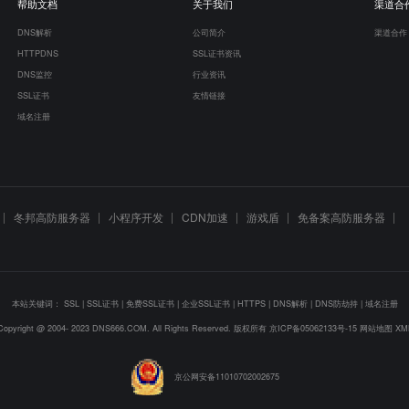
帮助文档
关于我们
渠道合
DNS解析
公司简介
渠道合作
HTTPDNS
SSL证书资讯
DNS监控
行业资讯
SSL证书
友情链接
域名注册
冬邦高防服务器
小程序开发
CDN加速
游戏盾
免备案高防服务器
本站关键词：
SSL
|
SSL证书
|
免费SSL证书
|
企业SSL证书
|
HTTPS
|
DNS解析
|
DNS防劫持
|
域名注册
Copyright @ 2004- 2023 DNS666.COM. All Rights Reserved. 版权所有
京ICP备05062133号-15
网站地图
XM
京公网安备11010702002675