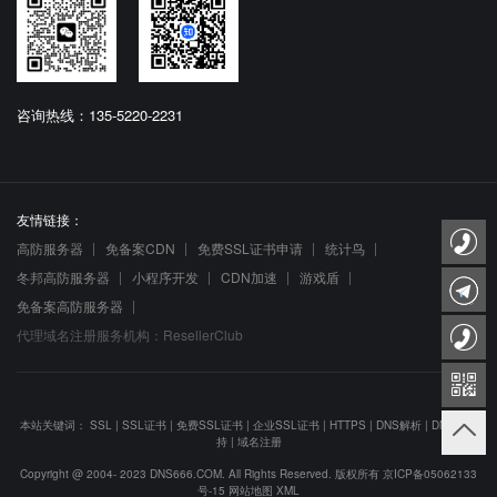
咨询热线：135-5220-2231
友情链接：
高防服务器
免备案CDN
免费SSL证书申请
统计鸟
冬邦高防服务器
小程序开发
CDN加速
游戏盾
免备案高防服务器
代理域名注册服务机构：ResellerClub
本站关键词：
SSL
|
SSL证书
|
免费SSL证书
|
企业SSL证书
|
HTTPS
|
DNS解析
|
DNS防劫
持
|
域名注册
Copyright @ 2004- 2023 DNS666.COM. All Rights Reserved. 版权所有
京ICP备05062133
号-15
网站地图
XML