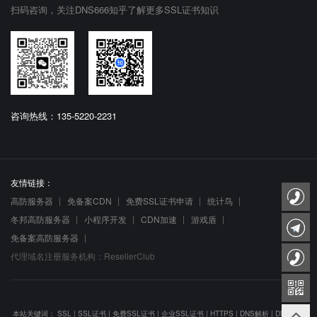
扫码咨询，关注DNS666知乎了解更多SSL证书知识
咨询热线：135-5220-2231
友情链接：
高防服务器
免备案CDN
免费SSL证书申请
统计鸟
冬邦高防服务器
小程序开发
CDN加速
游戏盾
免备案高防服务器
代理域名注册服务机构：ResellerClub
本站关键词：
SSL
|
SSL证书
|
免费SSL证书
|
企业SSL证书
|
HTTPS
|
DNS解析
|
DNS防劫