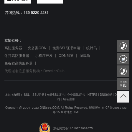
咨询热线：135-5220-2231
友情链接：
高防服务器
免备案CDN
免费SSL证书申请
统计鸟
冬邦高防服务器
小程序开发
CDN加速
游戏盾
免备案高防服务器
代理域名注册服务机构：ResellerClub
本站关键词：
SSL
|
SSL证书
|
免费SSL证书
|
企业SSL证书
|
HTTPS
|
DNS解析
|
DNS防劫
持
|
域名注册
Copyright @ 2004- 2023 DNS666.COM. All Rights Reserved. 版权所有
京ICP备05062133
号-15
网站地图
XML
京公网安备11010702002675