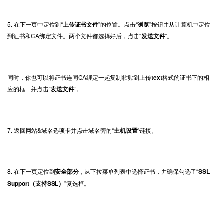
5. 在下一页中定位到“
上传证书文件
”的位置。点击“
浏览
”按钮并从计算机中定位
到证书和CA绑定文件。两个文件都选择好后，点击“
发送文件
”。
同时，你也可以将证书连同CA绑定一起复制粘贴到上传
text
格式的证书下的相
应的框，并点击“
发送文件
”。
7. 返回网站&域名选项卡并点击域名旁的“
主机设置
”链接。
8. 在下一页定位到
安全部分
，从下拉菜单列表中选择证书，并确保勾选了“
SSL
Support（支持SSL）
”复选框。