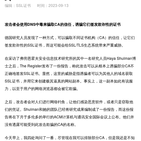
编辑：SSL证书
时间：2023-09-13
攻击者会使用DNS中毒来骗取CA的信任，诱骗它们签发欺诈性的证书
德国研究人员发现了一种方式，可以骗取不同证书机构（CA）的信任，让它们
签发欺诈性的
SSL证书
，而这可能会给SSL/TLS生态系统带来严重威胁。
在采访了弗劳恩霍夫安全信息技术研究所的其中一名研究人员Haya Shulman博
士之后，The Register发布了一份报告，称此攻击可以从根本上诱骗部分CA不
正确地签发SSL证书。显然，这里的威胁是指诱骗者可以为其他人的域名获取
SSL证书，并用它来创建极其逼真的网站副本。事实上，这一副本如此有说服
力，以至于用户的网络浏览器都会被它欺骗。
之后，攻击者会对人们进行网络钓鱼，让他们感染恶意软件，或者只是窃取他
们的凭证。Shulman和她的团队已经将研究成果编制成了一份报告，而这份报
告将在下月于多伦多的举行的ACM计算机与通讯安全国际会议上公布。他们并
没有透露可能受到此攻击欺骗的CA的名称。
今天早上，我四处询问了一番，尽管现在我可以排除部分CA，但是我还是不知