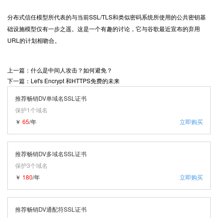
分布式信任模型所代表的与当前SSL/TLS和类似密码系统所使用的公共密钥基
础设施模型仅有一步之遥。这是一个有趣的讨论，它与谷歌最近宣布的弃用
URL的计划相吻合。
上一篇：什么是中间人攻击？如何避免？
下一篇：Let's Encrypt 和HTTPS免费的未来
推荐畅销DV单域名SSL证书
保护1个域名
￥
65
/年
立即购买
推荐畅销DV多域名SSL证书
保护3个域名
￥
180
/年
立即购买
推荐畅销DV通配符SSL证书