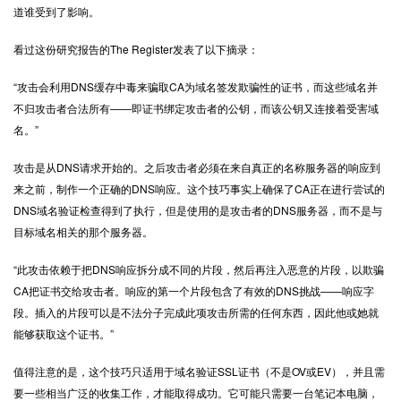
道谁受到了影响。
看过这份研究报告的The Register发表了以下摘录：
“攻击会利用DNS缓存中毒来骗取CA为域名签发欺骗性的证书，而这些域名并
不归攻击者合法所有——即证书绑定攻击者的公钥，而该公钥又连接着受害域
名。”
攻击是从DNS请求开始的。之后攻击者必须在来自真正的名称服务器的响应到
来之前，制作一个正确的DNS响应。这个技巧事实上确保了CA正在进行尝试的
DNS域名验证检查得到了执行，但是使用的是攻击者的DNS服务器，而不是与
目标域名相关的那个服务器。
“此攻击依赖于把DNS响应拆分成不同的片段，然后再注入恶意的片段，以欺骗
CA把证书交给攻击者。响应的第一个片段包含了有效的DNS挑战——响应字
段。插入的片段可以是不法分子完成此项攻击所需的任何东西，因此他或她就
能够获取这个证书。”
值得注意的是，这个技巧只适用于域名验证SSL证书（不是OV或EV），并且需
要一些相当广泛的收集工作，才能取得成功。它可能只需要一台笔记本电脑，