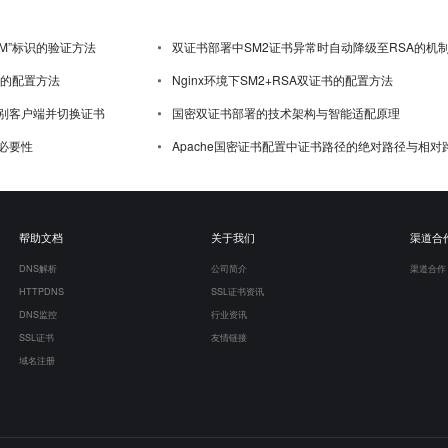
M”标识的验证方法
双证书部署中SM2证书异常时自动降级至RSA的机
证书的配置方法
Nginx环境下SM2+RSA双证书的配置方法
别客户端并切换证书
国密双证书部署的技术架构与智能适配原理
必要性
Apache国密证书配置中证书路径的绝对路径与相对路径
帮助文档
关于我们
渠道合
DNS解析
公司简介
渠道合作
HTTPDNS
SSL证书资讯
DNS监控
行业资讯
SSL证书
友情链接
域名注册