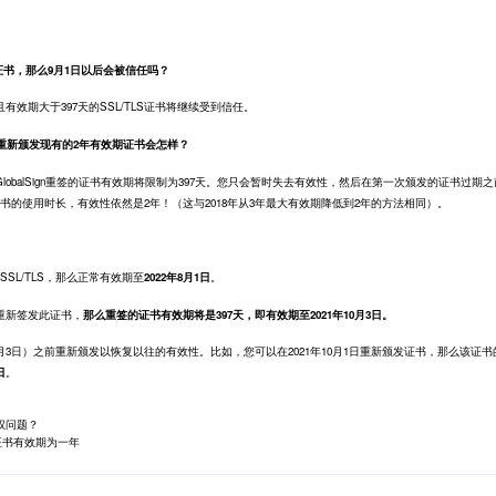
LS证书，那么9月1日以后会被信任吗？
且有效期大于397天的SSL/TLS证书将继续受到信任。
，重新颁发现有的2年有效期证书会怎样？
lobalSign重签的证书有效期将限制为397天。您只会暂时失去有效性，然后在第一次颁发的证书过期
书的使用时长，有效性依然是2年！（这与2018年从3年最大有效期降低到2年的方法相同）。
SSL/TLS，那么正常有效期至
2022年8月1日
。
日重新签发此证书，
那么重签的证书有效期将是397天，即有效期至2021年10月3日。
0月3日）之前重新颁发以恢复以往的有效性。比如，您可以在2021年10月1日重新颁发证书，那么该证书
日
。
权问题？
SL证书有效期为一年