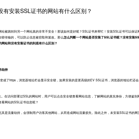
没有安装SSL证书的网站有什么区别？
网站被跳转到另一个网站真的非常不安全！那该如何是好呢？
SSL证书
来帮忙！安装SSL证书可以保证
加密传输的，可以防止信息被窃取和篡改。那么
怎么判断一个网站是否安装了SSL证书呢？没有安装SS
的网站和没有安装证书的到底有什么区别？
防劫持
p变成了
https
，浏览器地址栏会显示安全锁，如果安装的是更高级的EV SSL证书，浏览器的地址栏还
生。在访问部署过SSL的网站时，用户可以点击安全锁查看网站信息，了解网站的真实身份，方便鉴别
看网站的SSL证书信息呢？
尤其是流量劫持，会强制用户访客其他网站，从而造成网站流量损失。除此之外，未安装SSL证书的网