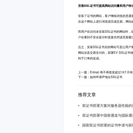
安装SSL证书可提高网站访问量和用户转
安装了证书的网站，客户继续浏览的意愿
在这个网站上进行浏览或完成交易，网站
而用户在访问未安装SSL证书的网站时
户在看到不安全提示时直接关闭该页面窗
总之，安装SSL证书后的网站可是让用
网站涉及交易支付的，部署EV SSL证
利于订单的促成。
上一篇：Entrust 将不再签发超过13个月
下一篇：如何申请IP地址SSL证书
推荐文章
双证书部署方案对服务器性能的
双证书部署中国密通道与国际通
国密双证书部署的证书申请与获