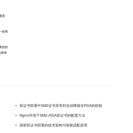
愿意
一些用
果您的
也将有
双证书部署中SM2证书异常时自动降级至RSA的机制
Nginx环境下SM2+RSA双证书的配置方法
国密双证书部署的技术架构与智能适配原理