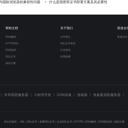
与国际浏览器的兼容性问题
什么是国密双证书部署方案及其必要性
帮助文档
关于我们
渠道合
DNS解析
公司简介
渠道合作
HTTPDNS
SSL证书资讯
DNS监控
行业资讯
SSL证书
友情链接
域名注册
冬邦高防服务器
小程序开发
CDN加速
游戏盾
免备案高防服务器
本站关键词：
SSL
|
SSL证书
|
免费SSL证书
|
企业SSL证书
|
HTTPS
|
DNS解析
|
DNS防劫持
|
域名注册