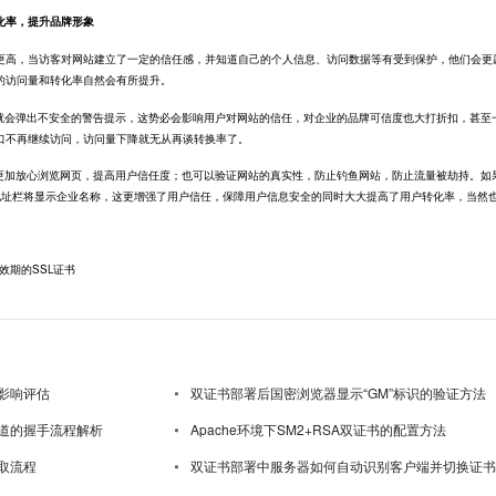
化率，提升品牌形象
更高，当访客对网站建立了一定的信任感，并知道自己的个人信息、访问数据等有受到保护，他们会更
的访问量和转化率自然会有所提升。
，就会弹出不安全的警告提示，这势必会影响用户对网站的信任，对企业的品牌可信度也大打折扣，甚至
口不再继续访问，访问量下降就无从再谈转换率了。
户更加放心浏览网页，提高用户信任度；也可以验证网站的真实性，防止钓鱼网站，防止流量被劫持。如
书地址栏将显示企业名称，这更增强了用户信任，保障用户信息安全的同时大大提高了用户转化率，当然
有效期的SSL证书
影响评估
双证书部署后国密浏览器显示“GM”标识的验证方法
道的握手流程解析
Apache环境下SM2+RSA双证书的配置方法
取流程
双证书部署中服务器如何自动识别客户端并切换证书