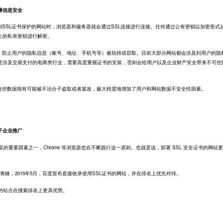
障信息安全
到SSL证书保护的网站时，浏览器和服务器就会通过SSL连接进行连接。任何通过公有密钥以加密形式
上的私有密钥进行解密。
密，防止用户的隐私信息（账号、地址、手机号等）被劫持或窃取。目前大部分网站都会涉及到用户的隐
是涉及交易支付的电商类行业，需要高度重视证书的安装，否则会给用户以及企业财产安全带来不可控
，这些数据很有可能被不法分子盗取或者篡改，极大程度地增加了用户和网站数据不安全性因素。
于企业推广
索引擎抓取的重要因素之一，Chrome 等浏览器也在不断践行这一原则。也就是说，部署 SSL 安全证书的网站
示青睐，2015年5月，百度宣布直接收录使用SSL证书的网站，并在排名上优先对待。
术的站点在搜索排名上更具优势。