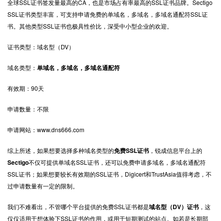
全球
SSL
证书签发量最高的
CA
，也是市场占有率最高的
SSL
证书品牌。
Sectigo
SSL
证书类型丰富，可支持申请免费的单域名，多域名，多域名通配符
SSL
证
书。其他类型
SSL
证书也极具性价比，深受中小型企业的欢迎。
证书类型：域名型（
DV
）
域名类型：
单域名，多域名，多域名通配符
有效期：
90
天
申请数量：不限
申请网站：www.dns666.com
综上所述，如果想要选择多种域名类型的
免费
SSL
证书
，锐成信息平台上的
Sectigo
不仅可提供单域名
SSL
证书，还可以免费申请多域名，多域名通配符
SSL
证书；如果想要较长有效期的
SSL
证书，
Digicert
和
TrustAsia
值得考虑，不
过申请数量有一定的限制。
我们不难看出，不管哪个平台提供的免费
SSL
证书都是
域名型（
DV
）证书
，这
仅仅适用于想体验下
SSL
证书的作用，或用于短期测试的站点。如若是长期部