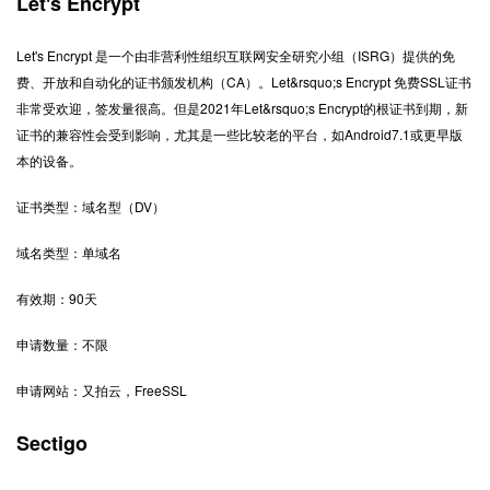
Let's Encrypt
Let's Encrypt
是一个由非营利性组织互联网安全研究小组（
ISRG
）提供的免
费、开放和自动化的证书颁发机构（
CA
）。
Let&rsquo;s Encrypt
免费
SSL
证书
非常受欢迎，签发量很高。但是
2021
年
Let&rsquo;s Encrypt
的根证书到期，新
证书的兼容性会受到影响，尤其是一些比较老的平台，如
Android7.1
或更早版
本的设备。
证书类型：域名型（
DV
）
域名类型：单域名
有效期：
90
天
申请数量：不限
申请网站：又拍云，
FreeSSL
Sectigo