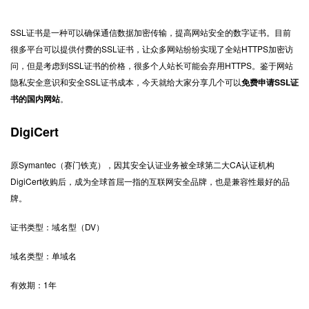
SSL
证书
是一种可以确保通信数据加密传输，提高网站安全的数字证书。目前
很多平台可以提供付费的
SSL
证书，让众多网站纷纷实现了全站
HTTPS
加密
访
问，但是考虑到
SSL
证书的价格，很多个人站长可能会弃用
HTTPS
。鉴于网站
隐私安全意识和安全
SSL
证书成本，今天就给大家分享几个可以
免费申请
SSL
证
书的国内网站
。
DigiCert
原
Symantec
（赛门铁克），因其安全认证业务被全球第二大
CA
认证机构
DigiCert
收购后，成为全球首屈一指的互联网安全品牌，也是兼容性最好的品
牌。
证书类型：域名型（
DV
）
域名类型：单域名
有效期：
1
年