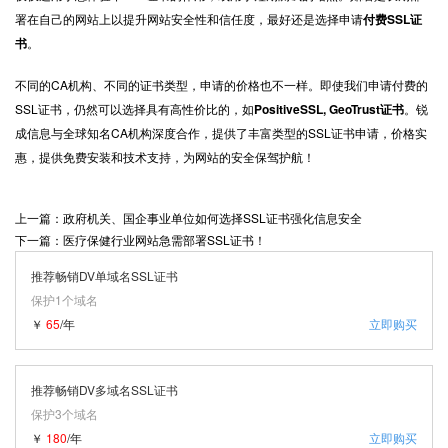
署在自己的网站上以提升网站安全性和信任度，最好还是选择申请
付费
SSL
证
书
。
不同的
CA
机构、不同的证书类型，申请的价格也不一样。即使我们申请付费的
SSL
证书，仍然可以选择具有高性价比的，如
PositiveSSL
, GeoTrust
证书
。锐
成信息与全球知名
CA
机构深度合作，提供了丰富类型的
SSL
证书申请，价格实
惠，提供免费安装和技术支持，为网站的安全保驾护航！
上一篇：政府机关、国企事业单位如何选择SSL证书强化信息安全
下一篇：医疗保健行业网站急需部署SSL证书！
推荐畅销DV单域名SSL证书
保护1个域名
￥
65
/年
立即购买
推荐畅销DV多域名SSL证书
保护3个域名
￥
180
/年
立即购买