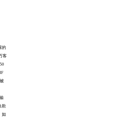
露的
万客
0
HF
被
输
鱼欺
。如