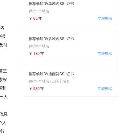
推荐畅销DV单域名SSL证书
保护1个域名
￥
65
/年
立即购买
在内
密强
推荐畅销DV多域名SSL证书
及时
保护3个域名
￥
180
/年
立即购买
第三
推荐畅销DV通配符SSL证书
索权
保护1个域名+无限子域名
￥
980
/年
立即购买
展和
一大
信息
个人
等行