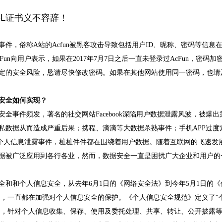
SL证书义不容辞！
事件，俗称
A站的Acfun被黑客攻击导致包括用户ID、昵称、密码等信息
un向用户表示，如果在2017年7月7日之后一直未登录过AcFun，密码加
定的安全风险，恳请尽快修改密码。如果在其他网站使用同一密码，也请
安全如何实现？
安全事件频发
，
著名
的社交网站
Facebook深陷用户数据泄露风波，被爆出
私数据从而造成严重后果；携程、滴滴等大数据杀熟事件；手机APP过度
个人信息泄露事件，桩桩件件都在围绕着用户数据。随着互联网的飞速发
据被广泛应用到各行各业，然而，数据安全一直是困扰广大企业和用户的
全和和个人信息安全，从去年
6月1日的《网络安全法》到今年5月1日的《
》，一直都在加强对个人信息安全的保护。《个人信息安全规范》定义了“
范围，针对个人信息收集、保存、使用及委托处理、共享、转让、公开披露