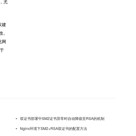
，尤
议建
改。
此网
于
双证书部署中SM2证书异常时自动降级至RSA的机制
Nginx环境下SM2+RSA双证书的配置方法