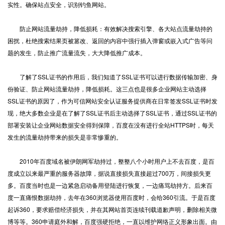
实性。确保站点安全，识别钓鱼网站。
防止网站流量劫持，降低损耗：有效解决搜索引擎、各大站点流量劫持的
困扰，杜绝搜索结果页被篡改、返回的内容中强行插入弹窗或嵌入式广告等问
题的发生，防止推广流量流失，大大降低推广成本。
了解了SSL证书的作用后，我们知道了SSL证书可以进行数据传输加密、身
份验证、防止网站流量劫持，降低损耗。这三点也是很多企业网站主动选择
SSL证书的原因了，作为可信网站安全认证服务提供商在日常签发SSL证书时发
现，绝大多数企业是在了解了SSL证书后主动选择了SSL证书，通过SSL证书的
部署安装让企业网站数据安全得到保障，百度在没有进行全站HTTPS时，每天
发生的流量劫持带来的损失是非常惨重的。
2010年百度域名被伊朗网军劫持过，整整八个小时用户上不去百度，是百
度成立以来最严重的服务器故障，据说直接损失直接超过700万，间接损失更
多。百度当时也是一边紧急启动备用登陆进行恢复，一边痛骂劫持方。后来百
度一直痛恨数据劫持，去年在360浏览器使用百度时，会给360引流。于是百度
起诉360，要求赔偿经济损失，并在其网站首页连续刊载道歉声明，删除相关微
博等等。360申请庭外和解，百度强硬拒绝，一直以维护网络正义形象出面。由