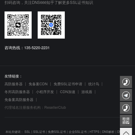
扫码咨询，关注DNS666知乎了解更多SSL证书知识
咨询热线：135-5220-2231
友情链接：
高防服务器
免备案CDN
免费SSL证书申请
统计鸟
冬邦高防服务器
小程序开发
CDN加速
游戏盾
免备案高防服务器
代理域名注册服务机构：ResellerClub
本站关键词：
SSL
|
SSL证书
|
免费SSL证书
|
企业SSL证书
|
HTTPS
|
DNS解析
|
DNS防劫