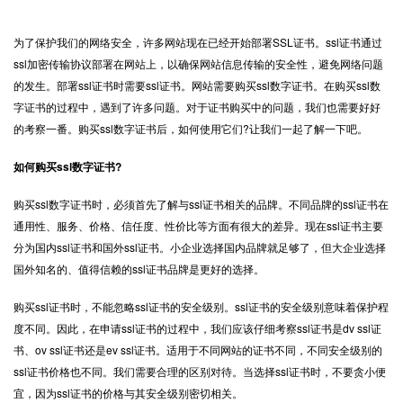
为了保护我们的网络安全，许多网站现在已经开始部署
SSL证书
。ssl证书通过
ssl加密传输协议部署在网站上，以确保网站信息传输的安全性，避免网络问题
的发生。部署ssl证书时需要ssl证书。网站需要购买ssl数字证书。在购买ssl数
字证书的过程中，遇到了许多问题。对于证书购买中的问题，我们也需要好好
的考察一番。购买ssl数字证书后，如何使用它们?让我们一起了解一下吧。
如何购买ssl数字证书?
购买ssl数字证书时，必须首先了解与ssl证书相关的品牌。不同品牌的ssl证书在
通用性、服务、价格、信任度、性价比等方面有很大的差异。现在ssl证书主要
分为国内ssl证书和国外ssl证书。小企业选择国内品牌就足够了，但大企业选择
国外知名的、值得信赖的ssl证书品牌是更好的选择。
购买ssl证书时，不能忽略ssl证书的安全级别。ssl证书的安全级别意味着保护程
度不同。因此，在申请ssl证书的过程中，我们应该仔细考察ssl证书是dv ssl证
书、ov ssl证书还是ev ssl证书。适用于不同网站的证书不同，不同安全级别的
ssl证书价格也不同。我们需要合理的区别对待。当选择ssl证书时，不要贪小便
宜，因为ssl证书的价格与其安全级别密切相关。