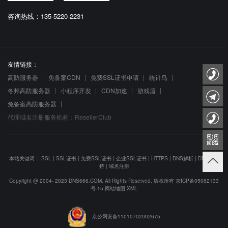
咨询热线：135-5220-2231
友情链接：
高防服务器
免备案CDN
免费SSL证书申请
统计鸟
冬邦高防服务器
小程序开发
CDN加速
游戏盾
免备案高防服务器
代理域名注册服务机构：ResellerClub
本站关键词：
SSL
|
SSL证书
|
免费SSL证书
|
企业SSL证书
|
HTTPS
|
DNS解析
|
DNS防劫
持
|
域名注册
Copyright @ 2004- 2023 DNS666.COM. All Rights Reserved. 版权所有
京ICP备05062133
号-15
网站地图
XML
京公网安备11010702002675