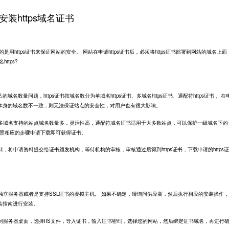
安装https域名证书
是用https证书来保证网站的安全。 网站在申请https证书后，必须将https证书部署到网站的域名上
ttps?
名数量问题，https证书按域名数分为单域名https证书、多域名https证书、通配符https证书， 在
本身的域名数不一致，则无法保证站点的安全性，对用户也有很大影响。
但是多域名支持的站点域名数量多，灵活性高，通配符域名证书适用于大多数站点，可以保护一级域名下的
后按照相应的步骤申请下载即可获得证书。
资料，将申请资料提交给证书颁发机构，等待机构的审核，审核通过后得到https证书，下载申请的https
是独立服务器或者是支持
SSL证书
的虚拟主机。 如果不确定，请询问供应商，然后执行相应的安装操作
装指南进行安装。
压缩到服务器桌面，选择IIS文件，导入证书，输入证书密码，选择您的网站，然后绑定证书域名，再进行