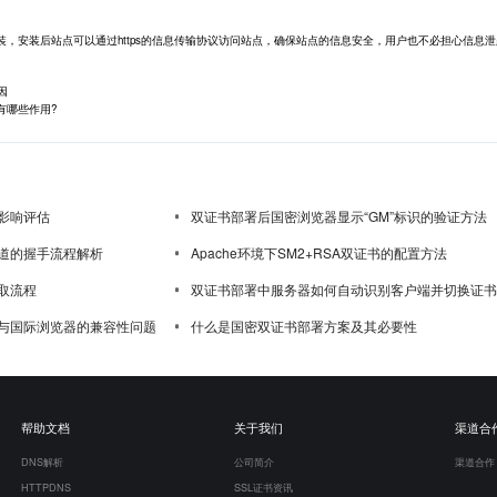
安装，安装后站点可以通过https的信息传输协议访问站点，确保站点的信息安全，用户也不必担心信息
因
书有哪些作用?
影响评估
双证书部署后国密浏览器显示“GM”标识的验证方法
道的握手流程解析
Apache环境下SM2+RSA双证书的配置方法
取流程
双证书部署中服务器如何自动识别客户端并切换证书
与国际浏览器的兼容性问题
什么是国密双证书部署方案及其必要性
帮助文档
关于我们
渠道合
DNS解析
公司简介
渠道合作
HTTPDNS
SSL证书资讯