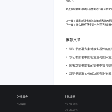
可以了。
站点在域名申请https后需要进行相应的
上一篇：提示ssl证书安装失败或无效的原
下一篇：什么是HTTPS证书?HTTPS证
推荐文章
双证书部署方案对服务器性能的
双证书部署中国密通道与国际通
国密双证书部署的证书申请与获
双证书部署如何解决国密浏览器
DNS服务
SSL证书
DNS解析
DV SSL证书
OV SSL证书