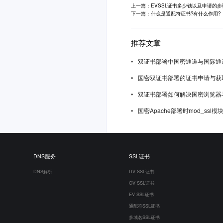
上一篇：EVSSL证书多少钱以及申请的步
下一篇：什么是通配符证书?有什么作用?
推荐文章
双证书部署中国密通道与国际通
国密双证书部署的证书申请与获
双证书部署如何解决国密浏览器
国密Apache部署时mod_ssl
DNS服务
SSL证书
DNS解析
DV SSL证书
OV SSL证书
EV SSL证书
通配符SSL证书
多域名SSL证书