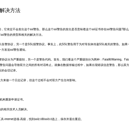
的解决方法
，它肯定不会发出这个ssl警告。那么这个ssl警告的发出是否意味着这个ssl证书存在ssl警告问题?那
下ssl警告的类型和相关的解决方法。
SL告警协议，另一个是SSL报警协议。事实上，此SSL警告用于为对等实体传递SSL相关的警告。如果
方发送ssl警告通知。
警协议分为严重级别，另一个是警告代码。首先，我们看这个严重级别分为两种：Fatal和Warning。Fata
ssl警告问题会导致双方之间的所有对话终止。就像在数据传输过程中，如果出现错误信息警告，那么双
应的会话记录。
要通信双方来做一个日志记录，但这个过程不会对双方产生任何影响。
CA机构重新申请证书。
构的相关技术人员解决。
ternet选项-高级，找到ssl2.0和ssl3.0选上，保存并退出重启。