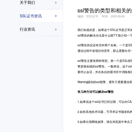
关于我们
ssl警告的类型和相关
SSL证书资讯
编辑：SSL证书
时间：2023-09-26
行业资讯
我们知道的是，如果这个
SSL证书
是正常的
ssl警告的解决办法是什么呢?下面介绍一
ssl警告协议还有另外两个名称。一个是S
通信过程中发现任何异常，那么需要向另一
ssl警告主要有两种类型。第一个是SSL报
警是致命级的ssl警告。一般来说，这个
要停止会话，并在各自的缓冲区中消除相
Warning级别的ssl报警，通常只需
有几种方法可以解决ssl警告
1.如果说这个ssl证书已经过期，可以向
2.如有其他技术问题，可寻求证书颁发机
3.如果出现网络故障，请在浏览器中单击工具-in