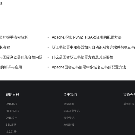
骤
道的握手流程解析
Apache环境下SM2+RSA双证书的配置方法
取流程
双证书部署中服务器如何自动识别客户端并切换证书
与国际浏览器的兼容性问题
什么是国密双证书部署方案及其必要性
模块的编译与启用
Apache国密证书部署中多域名证书的配置方法
帮助文档
关于我们
渠道合
DNS解析
公司简介
渠道合作
HTTPDNS
SSL证书资讯
DNS监控
行业资讯
SSL证书
友情链接
域名注册