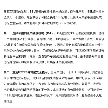
随着互联网的发展，
SSL证书
的重要性越来越凸显，但与此同时，SSL证书欺诈
也成为一个威胁。黑客或骗子可能会伪造SSL证书，以获取用户的敏感信息或
进行恶意活动。本文将介绍如何有效地防范SSL证书欺诈。
第一，选择可信的证书颁发机构（CA）。
CA是颁发SSL证书的权威机构，选择
一个可靠的CA十分重要。在选择CA时，可以参考以下几个方面：首先，查看该
CA是否被主流浏览器和操作系统所信任，因为这些浏览器和操作系统会自带一
系列受信任的CA列表；其次，了解该CA的声誉和信誉，可以通过查看用户评价
和行业评估来判断；最后，查看该CA的验证过程是否严格，是否需要对申请者
进行身份验证和域名验证等步骤，以确保证书的真实性。
第二，注意
HTTPS
网站的安全提示。
当用户访问一个HTTPS网站时，浏览器会
显示网站的安全标识，例如绿色的锁头图标或公司名称。用户可以点击安全标
识来查看证书的详细信息，包括证书的颁发机构和有效期等。如果用户发现证
书的颁发机构和该网站宣称的不一致，或者证书的有效期非常短，这可能是一
个SSL证书欺诈的迹象。在这种情况下，用户应该谨慎对待，避免提供个人敏
感信息。