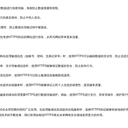
S协议对数据进行加密传输，有效防止数据泄露和窃取。
双方的真实身份，防止中间人攻击。
的完整性，防止数据在传输过程中被篡改。
会优先考虑HTTPS协议的网站进行排名，从而为网站带来更多流量。
构在处理敏感信息（如账号、密码、交易记录等）时，使用HTTPS可以确保数据的安全性，防止信息
单、支付等敏感信息时，使用HTTPS能够保证数据的安全，防止欺诈行为。
流信息时，使用HTTPS可以防止敏感信息被截获或滥用。
在提供在线服务时，使用HTTPS能够保证公民个人信息的保密性，提高服务质量。
越多的移动应用需要HTTPS进行数据传输保护。例如，使用HTTPS进行支付、登录等操作，保护用户
已经在全球范围内得到广泛应用。在处理敏感信息或提供在线服务时，选择HTTPS协议能够有效地保护
技术的不断发展，我们有理由相信HTTPS将在未来网络安全领域发挥更大的作用。