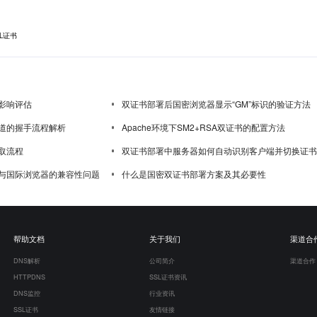
L证书
影响评估
双证书部署后国密浏览器显示“GM”标识的验证方法
道的握手流程解析
Apache环境下SM2+RSA双证书的配置方法
取流程
双证书部署中服务器如何自动识别客户端并切换证书
与国际浏览器的兼容性问题
什么是国密双证书部署方案及其必要性
帮助文档
关于我们
渠道合
DNS解析
公司简介
渠道合作
HTTPDNS
SSL证书资讯
DNS监控
行业资讯
SSL证书
友情链接