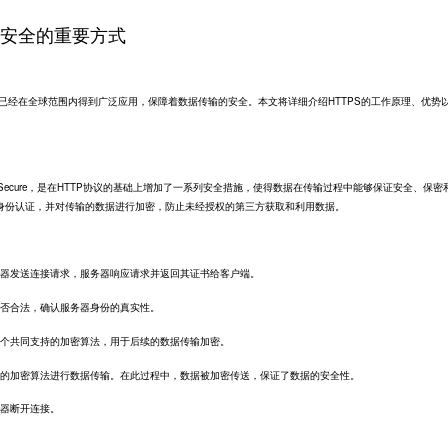
据安全的重要方式
已经在全球范围内得到广泛应用，保障着数据传输的安全。本文将详细介绍HTTPS的工作原理、优势
er Protocol Secure，是在HTTP协议的基础上增加了一系列安全措施，使得数据在传输过程中能够保证安全、保
进行身份认证，并对传输的数据进行加密，防止未经授权的第三方获取和利用数据。
务器发送连接请求，服务器响应请求并返回其证书给客户端。
是否合法，确认服务器身份的真实性。
一个共同支持的加密算法，用于后续的数据传输加密。
好的加密算法进行数据传输。在此过程中，数据被加密传送，保证了数据的安全性。
务器断开连接。