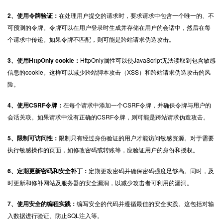
2、使用令牌验证：
在处理用户提交的请求时，要求请求中包含一个唯一的、不
可预测的令牌。令牌可以在用户登录时生成并存储在用户的会话中，然后在每
个请求中传递。如果令牌不匹配，则可能是跨站请求伪造攻击。
3、使用HttpOnly cookie：
HttpOnly属性可以使JavaScript无法读取到包含敏感
信息的cookie。这样可以减少跨站脚本攻击（XSS）和跨站请求伪造攻击的风
险。
4、使用CSRF令牌：
在每个请求中添加一个CSRF令牌，并确保令牌与用户的
会话关联。如果请求中没有正确的CSRF令牌，则可能是跨站请求伪造攻击。
5、限制可访问性：
限制只有经过身份验证的用户才能访问敏感资源。对于需要
执行敏感操作的页面，如修改密码或转账等，应验证用户的身份和授权。
6、定期更新密码和安全补丁：
定期更改密码并确保密码强度足够高。同时，及
时更新和修补网站及服务器的安全漏洞，以减少攻击者可利用的漏洞。
7、使用安全的编程实践：
编写安全的代码并遵循最佳的安全实践。这包括对输
入数据进行验证、防止SQL注入等。