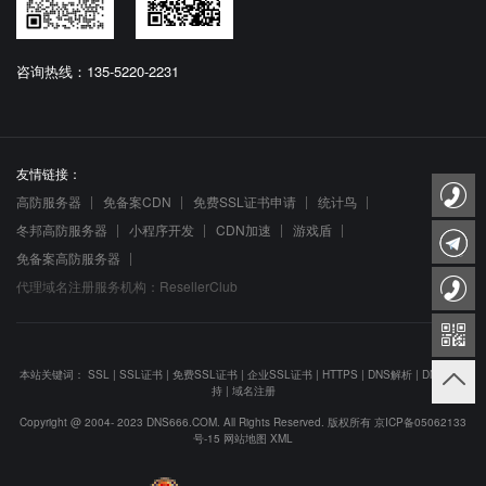
咨询热线：135-5220-2231
友情链接：
高防服务器
免备案CDN
免费SSL证书申请
统计鸟
冬邦高防服务器
小程序开发
CDN加速
游戏盾
免备案高防服务器
代理域名注册服务机构：ResellerClub
本站关键词：
SSL
|
SSL证书
|
免费SSL证书
|
企业SSL证书
|
HTTPS
|
DNS解析
|
DNS防劫
持
|
域名注册
Copyright @ 2004- 2023 DNS666.COM. All Rights Reserved. 版权所有
京ICP备05062133
号-15
网站地图
XML