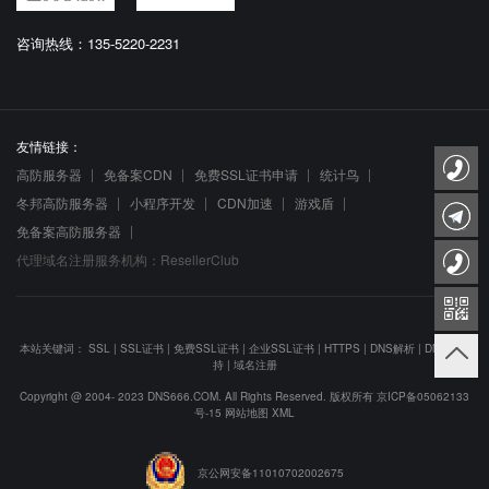
咨询热线：135-5220-2231
友情链接：
高防服务器
免备案CDN
免费SSL证书申请
统计鸟
冬邦高防服务器
小程序开发
CDN加速
游戏盾
免备案高防服务器
代理域名注册服务机构：ResellerClub
本站关键词：
SSL
|
SSL证书
|
免费SSL证书
|
企业SSL证书
|
HTTPS
|
DNS解析
|
DNS防劫
持
|
域名注册
Copyright @ 2004- 2023 DNS666.COM. All Rights Reserved. 版权所有
京ICP备05062133
号-15
网站地图
XML
京公网安备11010702002675