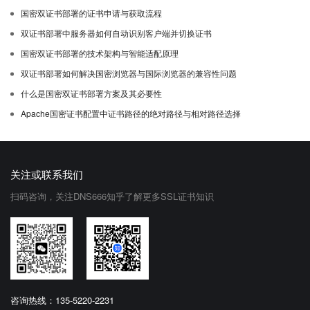
国密双证书部署的证书申请与获取流程
双证书部署中服务器如何自动识别客户端并切换证书
国密双证书部署的技术架构与智能适配原理
双证书部署如何解决国密浏览器与国际浏览器的兼容性问题
什么是国密双证书部署方案及其必要性
Apache国密证书配置中证书路径的绝对路径与相对路径选择
关注或联系我们
扫码咨询，关注DNS666知乎了解更多SSL证书知识
咨询热线：135-5220-2231