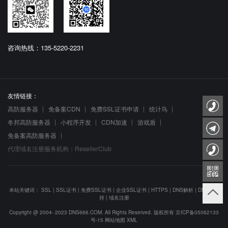
咨询热线：135-5220-2231
友情链接：
高防服务器
免备案CDN
免费SSL证书申请
统计鸟
冬邦高防服务器
小程序开发
CDN加速
游戏盾
免备案高防服务器
代理域名注册服务机构：ResellerClub
本站关键词：
SSL
|
SSL证书
|
免费SSL证书
|
企业SSL证书
|
HTTPS
|
DNS解析
|
DNS防劫
持
|
域名注册
Copyright @ 2004- 2023 DNS666.COM. All Rights Reserved. 版权所有
京ICP备05062133
号-15
网站地图
XML