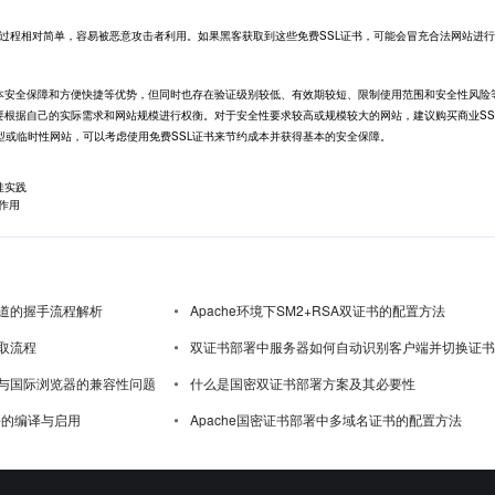
请过程相对简单，容易被恶意攻击者利用。如果黑客获取到这些免费SSL证书，可能会冒充合法网站进
本安全保障和方便快捷等优势，但同时也存在验证级别较低、有效期较短、限制使用范围和安全性风险
要根据自己的实际需求和网站规模进行权衡。对于安全性要求较高或规模较大的网站，建议购买商业SS
型或临时性网站，可以考虑使用免费SSL证书来节约成本并获得基本的安全保障。
佳实践
作用
道的握手流程解析
Apache环境下SM2+RSA双证书的配置方法
取流程
双证书部署中服务器如何自动识别客户端并切换证书
与国际浏览器的兼容性问题
什么是国密双证书部署方案及其必要性
模块的编译与启用
Apache国密证书部署中多域名证书的配置方法