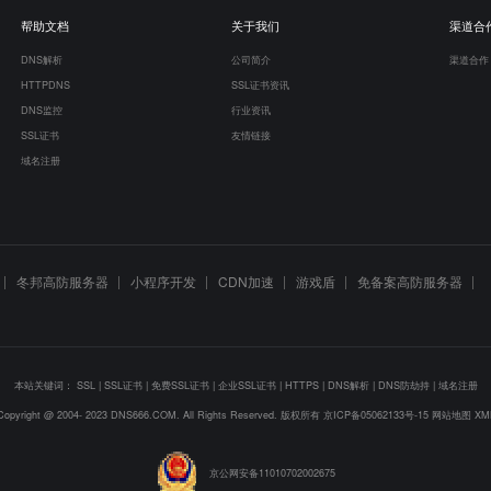
帮助文档
关于我们
渠道合
DNS解析
公司简介
渠道合作
HTTPDNS
SSL证书资讯
DNS监控
行业资讯
SSL证书
友情链接
域名注册
冬邦高防服务器
小程序开发
CDN加速
游戏盾
免备案高防服务器
本站关键词：
SSL
|
SSL证书
|
免费SSL证书
|
企业SSL证书
|
HTTPS
|
DNS解析
|
DNS防劫持
|
域名注册
Copyright @ 2004- 2023 DNS666.COM. All Rights Reserved. 版权所有
京ICP备05062133号-15
网站地图
XM
京公网安备11010702002675