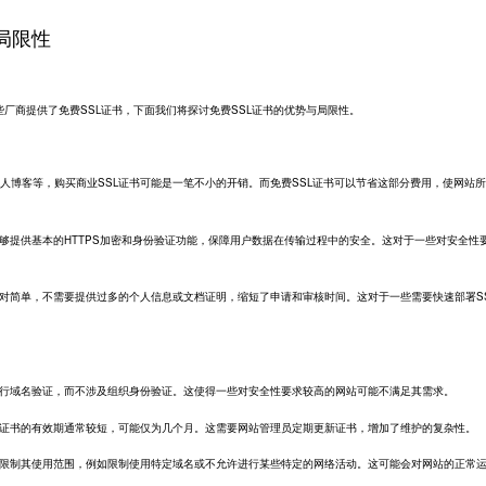
局限性
厂商提供了免费SSL证书，下面我们将探讨免费SSL证书的优势与局限性。
人博客等，购买商业SSL证书可能是一笔不小的开销。而免费SSL证书可以节省这部分费用，使网站
能够提供基本的HTTPS加密和身份验证功能，保障用户数据在传输过程中的安全。这对于一些对安全性
相对简单，不需要提供过多的个人信息或文档证明，缩短了申请和审核时间。这对于一些需要快速部署S
只进行域名验证，而不涉及组织身份验证。这使得一些对安全性要求较高的网站可能不满足其需求。
SL证书的有效期通常较短，可能仅为几个月。这需要网站管理员定期更新证书，增加了维护的复杂性。
可能限制其使用范围，例如限制使用特定域名或不允许进行某些特定的网络活动。这可能会对网站的正常