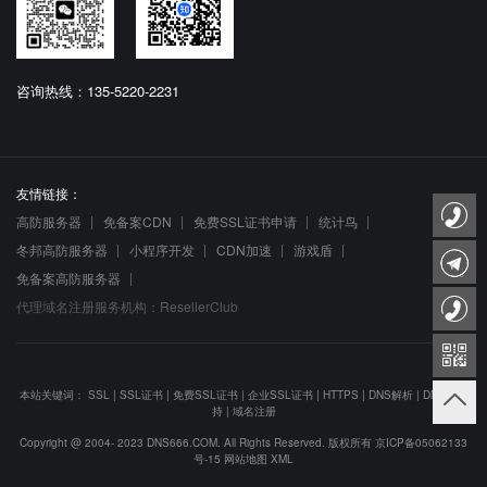
咨询热线：135-5220-2231
友情链接：
高防服务器
免备案CDN
免费SSL证书申请
统计鸟
冬邦高防服务器
小程序开发
CDN加速
游戏盾
免备案高防服务器
代理域名注册服务机构：ResellerClub
本站关键词：
SSL
|
SSL证书
|
免费SSL证书
|
企业SSL证书
|
HTTPS
|
DNS解析
|
DNS防劫
持
|
域名注册
Copyright @ 2004- 2023 DNS666.COM. All Rights Reserved. 版权所有
京ICP备05062133
号-15
网站地图
XML