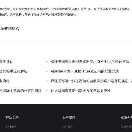
效的方法，可以保护用户的安全和隐私。企业和组织应该选择可信的CA，提供准确和完整的证明材料
和可信度。只有这样，用户才能在访问网站时感到安心和信任。
L证书管理方式
影响评估
双证书部署后国密浏览器显示“GM”标识的验证方法
道的握手流程解析
Apache环境下SM2+RSA双证书的配置方法
取流程
双证书部署中服务器如何自动识别客户端并切换证书
与国际浏览器的兼容性问题
什么是国密双证书部署方案及其必要性
帮助文档
关于我们
渠道合
DNS解析
公司简介
渠道合作