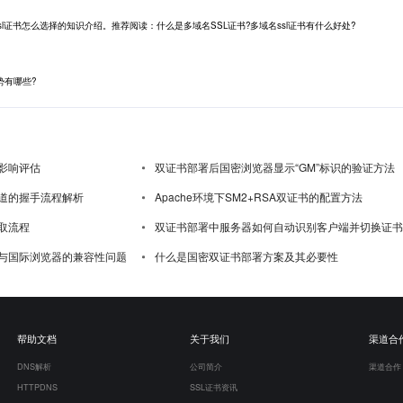
sl证书怎么选择的知识介绍。推荐阅读：什么是多域名SSL证书?多域名ssl证书有什么好处?
势有哪些?
影响评估
双证书部署后国密浏览器显示“GM”标识的验证方法
道的握手流程解析
Apache环境下SM2+RSA双证书的配置方法
取流程
双证书部署中服务器如何自动识别客户端并切换证书
与国际浏览器的兼容性问题
什么是国密双证书部署方案及其必要性
帮助文档
关于我们
渠道合
DNS解析
公司简介
渠道合作
HTTPDNS
SSL证书资讯