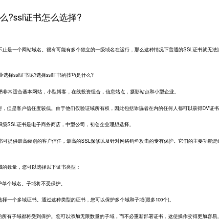
么?ssl证书怎么选择?
不止是一个网站域名。很有可能有多个独立的一级域名在运行，那么这种情况下普通的SSL证书就无法
。
选择ssl证书呢?选择ssl证书的技巧是什么?
SL证书非常适合基本网站，小型博客，在线投资组合，信息站点，摄影站点和小型企业。
加密，但是客户信任度较低。由于他们仅验证域所有权，因此包括诈骗者在内的任何人都可以获得DV证
/组织级SSL证书是电子商务商店，中型公司，初创企业理想选择。
SL证书可提供最高级别的客户信任，最高的SSL保修以及针对网络钓鱼攻击的专有保护。它们的主要功能是
域的数量，您可以选择以下证书类型：
护单个域名。子域将不受保护。
择一个多域证书。通过这种类型的证书，您可以保护多个域和子域(最多100个)。
域的所有子域都将受到保护。您可以添加无限数量的子域，而不必重新部署证书，这使操作变得更加容易