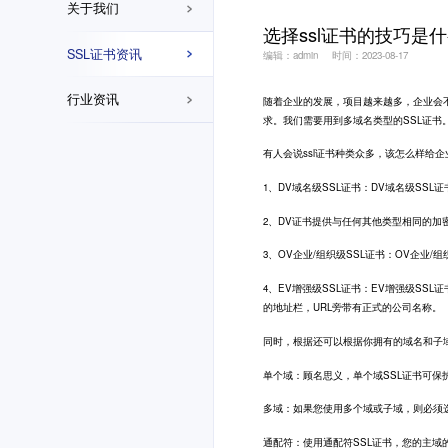
关于我们
选择ssl证书的技巧是什
SSL证书资讯
编辑：admin
时间：2023-08-17
行业资讯
随着企业的发展，项目越来越多，企业会
求。我们需要用到多域名类型的SSL证书
有人会说ssl证书种类众多，该怎么样给企业
1、DV域名级SSL证书：DV域名级S
2、DV证书提供与任何其他类型相同的
3、OV企业/组织级SSL证书：OV企业
4、EV增强级SSL证书：EV增强级S
的地址栏，URL旁带有正式的公司名称。
同时，根据还可以根据你拥有的域名和子
单个域：顾名思义，单个域SSL证书可保
多域：如果您使用多个域或子域，则必须选
通配符：使用通配符SSL证书，您的主