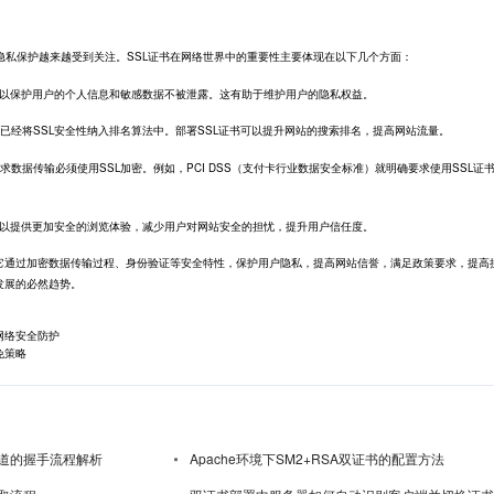
隐私保护越来越受到关注。SSL证书在网络世界中的重要性主要体现在以下几个方面：
可以保护用户的个人信息和敏感数据不被泄露。这有助于维护用户的隐私权益。
le已经将SSL安全性纳入排名算法中。
部署SSL证书
可以提升网站的搜索排名，提高网站流量。
数据传输必须使用SSL加密。例如，PCI DSS（支付卡行业数据安全标准）就明确要求使用SSL证
可以提供更加安全的浏览体验，减少用户对网站安全的担忧，提升用户信任度。
。它通过加密数据传输过程、身份验证等安全特性，保护用户隐私，提高网站信誉，满足政策要求，提高
发展的必然趋势。
网络安全防护
免策略
道的握手流程解析
Apache环境下SM2+RSA双证书的配置方法