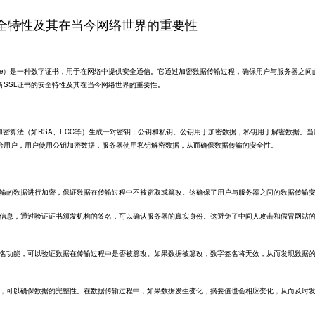
安全特性及其在当今网络世界的重要性
yer Certificate）是一种数字证书，用于在网络中提供安全通信。它通过加密数据传输过程，确保用户与服务器之
析SSL证书的安全特性及其在当今网络世界的重要性。
加密算法（如RSA、ECC等）生成一对密钥：公钥和私钥。公钥用于加密数据，私钥用于解密数据。当
给用户，用户使用公钥加密数据，服务器使用私钥解密数据，从而确保数据传输的安全性。
对传输的数据进行加密，保证数据在传输过程中不被窃取或篡改。这确保了用户与服务器之间的数据传输
身份信息，通过验证证书颁发机构的签名，可以确认服务器的真实身份。这避免了中间人攻击和假冒网站
字签名功能，可以验证数据在传输过程中是否被篡改。如果数据被篡改，数字签名将无效，从而发现数据
算法，可以确保数据的完整性。在数据传输过程中，如果数据发生变化，摘要值也会相应变化，从而及时