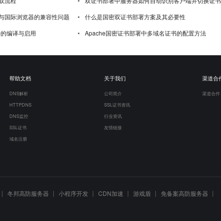
取流程
双证书部署中服务器如何自动识别客户端并切换证书
与国际浏览器的兼容性问题
什么是国密双证书部署方案及其必要性
模块的编译与启用
Apache国密证书部署中多域名证书的配置方法
帮助文档
关于我们
渠道合
DNS解析
公司简介
渠道合作
HTTPDNS
SSL证书资讯
DNS监控
行业资讯
SSL证书
友情链接
域名注册
冬邦高防服务器
小程序开发
CDN加速
游戏盾
免备案高防服务器