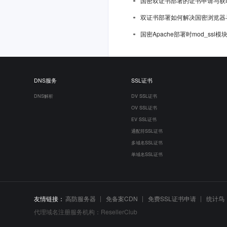
国密双证书部署的证书申请与获
双证书部署如何解决国密浏览器
国密Apache部署时mod_ssl
DNS服务
SSL证书
DNS解析
DV SSL证书
OV SSL证书
EV SSL证书
通配符SSL证书
多域名SSL证书
单域名SSL证书
友情链接：
高防服务器
免备案CDN
免费SSL证书申请
统计鸟
代理域名注册服务机构：ResellerClub