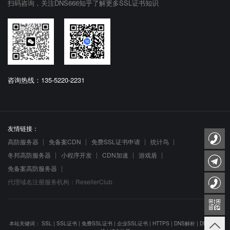
扫码咨询，关注DNS666知乎了解更多SSL证书知识
咨询热线：135-5220-2231
友情链接：
高防服务器
免备案CDN
免费SSL证书申请
统计鸟
冬邦高防服务器
小程序开发
CDN加速
游戏盾
免备案高防服务器
代理域名注册服务机构：ResellerClub
本站关键词：
SSL
|
SSL证书
|
免费SSL证书
|
企业SSL证书
|
HTTPS
|
DNS解析
|
DNS防劫