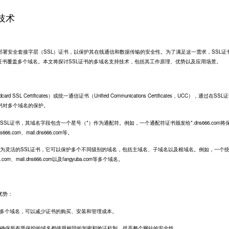
技术
部署安全套接字层（SSL）证书，以保护其在线通信和数据传输的安全性。为了满足这一需求，
SSL证
证书覆盖多个域名。本文将探讨SSL证书的多域名支持技术，包括其工作原理、优势以及应用场景。
L Certificates）或统一通信证书（Unified Communications Certificates，UCC），通过在SSL
书对多个域名的保护。
SL证书，其域名字段包含一个星号（*）作为通配符。例如，一个通配符证书颁发给*.dns666.com将
6.com、mail.dns666.com等。
更为灵活的SSL证书，它可以保护多个不同级别的域名，包括主域名、子域名以及根域名。例如，一个
com、mail.dns666.com以及fangyuba.com等多个域名。
优势：
护多个域名，可以减少证书的购买、安装和管理成本。
以确保所有受保护的域名都使用相同的加密和验证机制，提高整个网站的安全性。