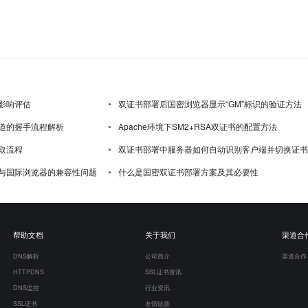
影响评估
双证书部署后国密浏览器显示“GM”标识的验证方法
道的握手流程解析
Apache环境下SM2+RSA双证书的配置方法
取流程
双证书部署中服务器如何自动识别客户端并切换证书
与国际浏览器的兼容性问题
什么是国密双证书部署方案及其必要性
帮助文档
关于我们
渠道合
DNS解析
公司简介
渠道合作
HTTPDNS
SSL证书资讯
DNS监控
行业资讯
SSL证书
友情链接