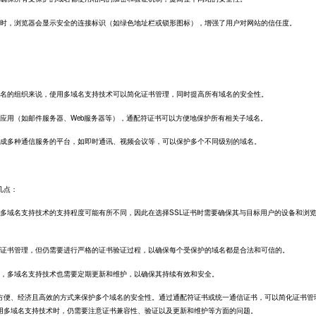
名时，浏览器会显示安全的连接标识（如绿色地址栏或锁形图标），增强了用户对网站的信任度。
域名的组织来说，使用多域名支持技术可以简化证书管理，同时提高所有域名的安全性。
应用（如邮件服务器、Web服务器等），通配符证书可以方便地保护所有相关子域名。
集成多种通信服务的平台，如即时通讯、视频会议等，可以保护多个不同级别的域名。
几点：
对多域名支持技术的支持程度可能有所不同，因此在选择SSL证书时需要确保其与目标用户的设备和浏
了证书管理，但仍需要进行严格的证书验证过程，以确保每个受保护的域名都是合法和可信的。
样，多域名支持技术也需要定期更新和维护，以确保其持续有效和安全。
方便、经济且高效的方式来保护多个域名的安全性。通过
通配符证书
或统一通信证书，可以简化证书管
用多域名支持技术时，仍需要注意证书兼容性、验证以及更新和维护等方面的问题。