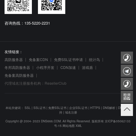
咨询热线：135-5220-2231
友情链接：
高防服务器
免备案CDN
免费SSL证书申请
统计鸟
冬邦高防服务器
小程序开发
CDN加速
游戏盾
免备案高防服务器
代理域名注册服务机构：ResellerClub
本站关键词：
SSL
|
SSL证书
|
免费SSL证书
|
企业SSL证书
|
HTTPS
|
DNS解析
|
DNS防劫
持
|
域名注册
Copyright @ 2004- 2023 DNS666.COM. All Rights Reserved. 版权所有
京ICP备05062133
号-15
网站地图
XML