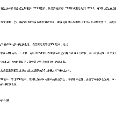
保所有数据传输都是通过加密的HTTPS连接，您需要将所有HTTP请求重定向到HTTPS。这可以通过在虚
机配置文件中，您可以配置SSL协议版本和加密算法。建议使用最新版本的SSL协议和强加密算法，以提
为了确保网站的持续安全性，您需要定期管理SSL证书，包括：
，您需要从CA更新SSL证书。更新过程通常涉及重新验证您的身份和域名所有权，并下载新的SSL证书文
期检查SSL证书的到期日期，并设置提醒以确保及时更新证书。
后，您需要重新配置虚拟主机以使用新的SSL证书文件和私钥文件。
SL证书、管理SSL证书，您可以保护网站用户的数据安全，增强用户信任，并遵守网络安全法规。网
站的持续安全性。
中的作用