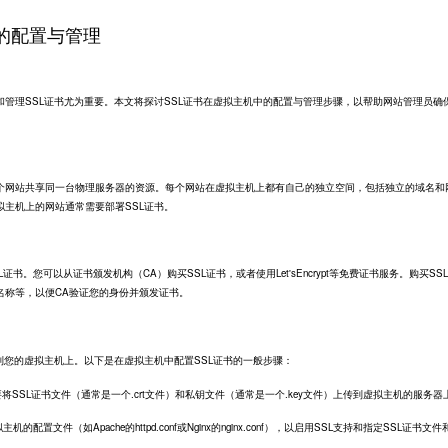
中的配置与管理
和管理
SSL证书
尤为重要。本文将探讨SSL证书在虚拟主机中的配置与管理步骤，以帮助网站管理员确
个网站共享同一台物理服务器的资源。每个网站在虚拟主机上都有自己的独立空间，包括独立的域名和
主机上的网站通常需要部署SSL证书。
证书。您可以从证书颁发机构（CA）购买SSL证书，或者使用Let'sEncrypt等免费证书服务。购买SS
名称等，以便CA验证您的身份并颁发证书。
到您的虚拟主机上。以下是在虚拟主机中配置SSL证书的一般步骤：
要将SSL证书文件（通常是一个.crt文件）和私钥文件（通常是一个.key文件）上传到虚拟主机的服务器
置文件（如Apache的httpd.conf或Nginx的nginx.conf），以启用SSL支持和指定SSL证书文