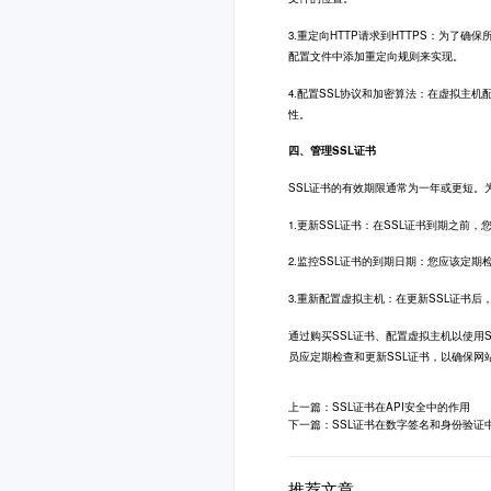
3.重定向HTTP请求到HTTPS：为了确
配置文件中添加重定向规则来实现。
4.配置SSL协议和加密算法：在虚拟主
性。
四、管理SSL证书
SSL证书的有效期限通常为一年或更短。
1.更新SSL证书：在SSL证书到期之前
2.监控SSL证书的到期日期：您应该定
3.重新配置虚拟主机：在更新SSL证书
通过购买
SSL证书
、配置虚拟主机以使用S
员应定期检查和更新SSL证书，以确保网
上一篇：SSL证书在API安全中的作用
下一篇：SSL证书在数字签名和身份验证
推荐文章