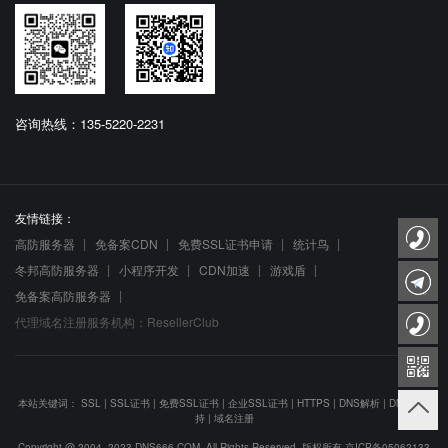
咨询热线：135-5220-2231
友情链接：
高防服务器
免备案CDN
免费SSL证书申请
统计鸟
冬邦高防服务器
小程序开发
CDN加速
游戏盾
免备案高防服务器
代理域名注册服务机构：ResellerClub
本站关键词：
SSL
|
SSL证书
|
免费SSL证书
|
企业SSL证书
|
HTTPS
|
DNS解析
|
DNS防劫
持
|
域名注册
Copyright @ 2004- 2023 DNS666.COM. All Rights Reserved. 版权所有
京ICP备05062133