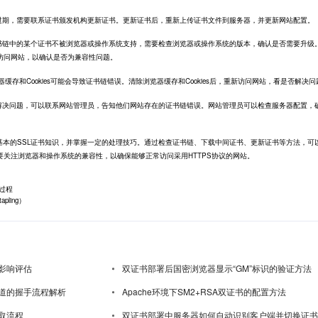
已过期，需要联系证书颁发机构更新证书。更新证书后，重新上传证书文件到服务器，并更新网站配置。
证书链中的某个证书不被浏览器或操作系统支持，需要检查浏览器或操作系统的版本，确认是否需要升级
访问网站，以确认是否为兼容性问题。
浏览器缓存和Cookies可能会导致证书链错误。清除浏览器缓存和Cookies后，重新访问网站，看是否解决
法解决问题，可以联系网站管理员，告知他们网站存在的证书链错误。网站管理员可以检查服务器配置，
基本的SSL证书知识，并掌握一定的处理技巧。通过检查证书链、下载中间证书、更新证书等方法，可
关注浏览器和操作系统的兼容性，以确保能够正常访问采用HTTPS协议的网站。
过程
ling）
影响评估
双证书部署后国密浏览器显示“GM”标识的验证方法
道的握手流程解析
Apache环境下SM2+RSA双证书的配置方法
取流程
双证书部署中服务器如何自动识别客户端并切换证书