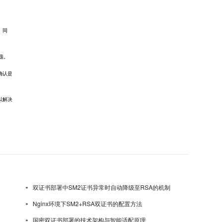
。同
问题。
确认是
以解决
双证书部署中SM2证书异常时自动降级至RSA的机制
Nginx环境下SM2+RSA双证书的配置方法
国密双证书部署的技术架构与智能适配原理