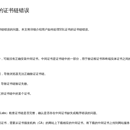
书的证书链错误
书链错误的问题。本文将详细介绍用户如何处理SSL证书的证书链错误。
程中，可能没有正确安装中间证书。中间证书是证书链中的一部分，用于验证根证书和终端实体证书之间
误，导致浏览器无法正确验证证书链。
，导致证书链验证失败。
支持证书链中的某个证书。
SLLabs）检查证书链是否完整，确认是否存在中间证书缺失或顺序错误的问题。
间证书，需要从证书颁发机构（CA）的网站上下载相应的中间证书。将下载的中间证书上传到网站服务