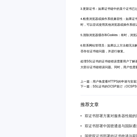
3.更新证书：如果证书链中的某个证书
4.检查浏览器或操作系统兼容性：如果
时，可以尝试使用其他浏览器或操作系统
5.清除浏览器缓存和Cookies：有时，
6.联系网站管理员：如果以上方法都无
否存在证书链问题，并进行修复。
处理
SSL证书
的证书链错误需要用户了解
大部分证书链错误问题。同时，用户也需要
上一篇：用户角度看HTTPS的申请与安装
下一篇：SSL证书的OCSP装订（OCSPStap
推荐文章
双证书部署方案对服务器性能的
双证书部署中国密通道与国际通
国密双证书部署的证书申请与获