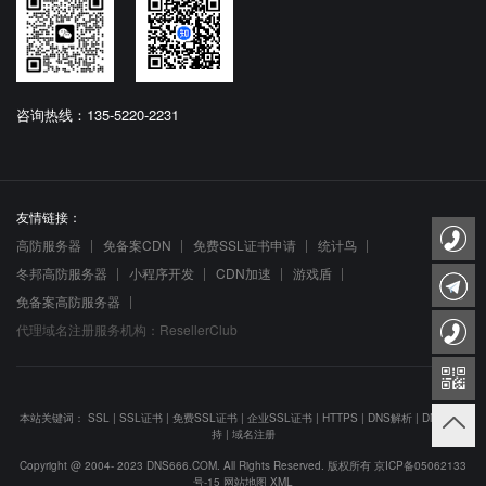
咨询热线：135-5220-2231
友情链接：
高防服务器
免备案CDN
免费SSL证书申请
统计鸟
冬邦高防服务器
小程序开发
CDN加速
游戏盾
免备案高防服务器
代理域名注册服务机构：ResellerClub
本站关键词：
SSL
|
SSL证书
|
免费SSL证书
|
企业SSL证书
|
HTTPS
|
DNS解析
|
DNS防劫
持
|
域名注册
Copyright @ 2004- 2023 DNS666.COM. All Rights Reserved. 版权所有
京ICP备05062133
号-15
网站地图
XML