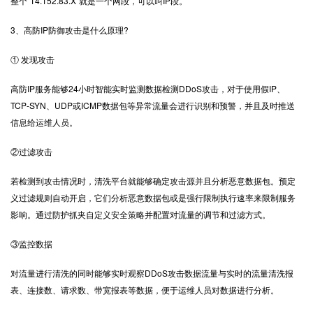
整个“14.152.83.X”就是一个网段，可以叫IP段。
3、高防IP防御攻击是什么原理?
① 发现攻击
高防IP服务能够24小时智能实时监测数据检测DDoS攻击，对于使用假IP、
TCP-SYN、UDP或ICMP数据包等异常流量会进行识别和预警，并且及时推送
信息给运维人员。
②过滤攻击
若检测到攻击情况时，清洗平台就能够确定攻击源并且分析恶意数据包。预定
义过滤规则自动开启，它们分析恶意数据包或是强行限制执行速率来限制服务
影响。通过防护抓夹自定义安全策略并配置对流量的调节和过滤方式。
③监控数据
对流量进行清洗的同时能够实时观察DDoS攻击数据流量与实时的流量清洗报
表、连接数、请求数、带宽报表等数据，便于运维人员对数据进行分析。