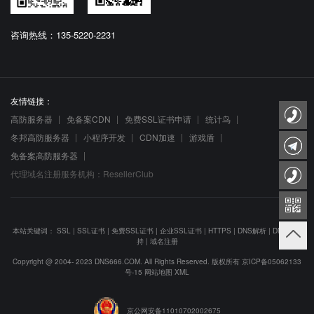
咨询热线：135-5220-2231
友情链接：
高防服务器
免备案CDN
免费SSL证书申请
统计鸟
冬邦高防服务器
小程序开发
CDN加速
游戏盾
免备案高防服务器
代理域名注册服务机构：ResellerClub
本站关键词：
SSL
|
SSL证书
|
免费SSL证书
|
企业SSL证书
|
HTTPS
|
DNS解析
|
DNS防劫
持
|
域名注册
Copyright @ 2004- 2023 DNS666.COM. All Rights Reserved. 版权所有
京ICP备05062133
号-15
网站地图
XML
京公网安备11010702002675