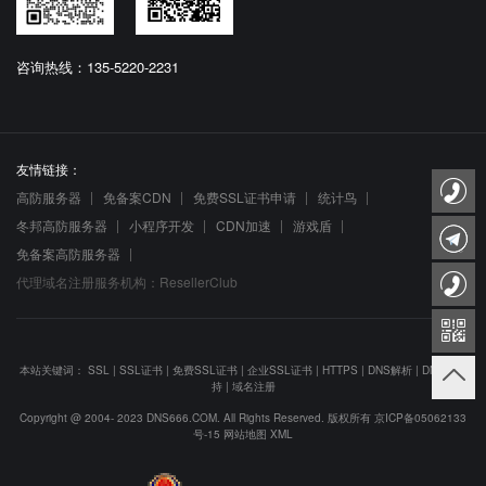
咨询热线：135-5220-2231
友情链接：
高防服务器
免备案CDN
免费SSL证书申请
统计鸟
冬邦高防服务器
小程序开发
CDN加速
游戏盾
免备案高防服务器
代理域名注册服务机构：ResellerClub
本站关键词：
SSL
|
SSL证书
|
免费SSL证书
|
企业SSL证书
|
HTTPS
|
DNS解析
|
DNS防劫
持
|
域名注册
Copyright @ 2004- 2023 DNS666.COM. All Rights Reserved. 版权所有
京ICP备05062133
号-15
网站地图
XML