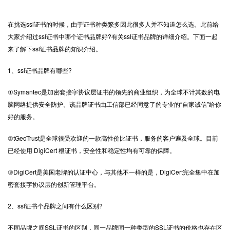
在挑选
ssl证书
的时候，由于证书种类繁多因此很多人并不知道怎么选。此前给
大家介绍过ssl证书中哪个证书品牌好?有关ssl证书品牌的详细介绍。下面一起
来了解下ssl证书品牌的知识介绍。
1、ssl证书品牌有哪些?
①Symantec是加密套接字协议层证书的领先的商业组织，为全球不计其数的电
脑网络提供安全防护。该品牌证书由工信部已经同意了的专业的“自家诚信”给你
好的服务。
②tGeoTrust是全球很受欢迎的一款高性价比证书，服务的客户遍及全球。目前
已经使用 DigiCert 根证书，安全性和稳定性均有可靠的保障。
③DigiCert是美国老牌的认证中心，与其他不一样的是，DigiCert完全集中在加
密套接字协议层的创新管理平台。
2、ssl证书个品牌之间有什么区别?
不同品牌之间SSL证书的区别，同一品牌同一种类型的SSL证书的价格也存在区