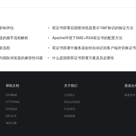
影响评估
双证书部署后国密浏览器显示“GM”标识的验证方法
道的握手流程解析
Apache环境下SM2+RSA双证书的配置方法
取流程
双证书部署中服务器如何自动识别客户端并切换证书
与国际浏览器的兼容性问题
什么是国密双证书部署方案及其必要性
帮助文档
关于我们
渠道合
DNS解析
公司简介
渠道合作
HTTPDNS
SSL证书资讯
DNS监控
行业资讯
SSL证书
友情链接
域名注册