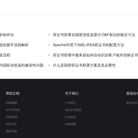
影响评估
双证书部署后国密浏览器显示“GM”标识的验证方法
道的握手流程解析
Apache环境下SM2+RSA双证书的配置方法
取流程
双证书部署中服务器如何自动识别客户端并切换证书
与国际浏览器的兼容性问题
什么是国密双证书部署方案及其必要性
帮助文档
关于我们
渠道合
DNS解析
公司简介
渠道合作
HTTPDNS
SSL证书资讯
DNS监控
行业资讯
SSL证书
友情链接
域名注册