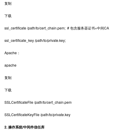
复制
下载
ssl_certificate /path/to/cert_chain.pem; # 包含服务器证书+中间CA
ssl_certificate_key /path/to/private.key;
Apache：
apache
复制
下载
SSLCertificateFile /path/to/cert_chain.pem
SSLCertificateKeyFile /path/to/private.key
2. 操作系统/中间件信任库