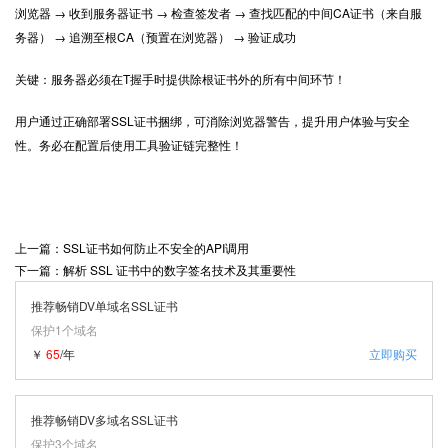
浏览器 → 收到服务器证书 → 检查签发者 → 查找匹配的中间CA证书（来自服
务器） → 追溯至根CA（预置在浏览器） → 验证成功
关键：服务器必须在T握手时提供除根证书外的所有中间环节！
用户通过正确部署
SSL证书
捆绑，可消除浏览器警告，提升用户体验与安全
性。务必在配置后使用工具验证链完整性！
上一篇：SSL证书如何防止不安全的API调用
下一篇：解析 SSL 证书中的数字签名技术及其重要性
推荐畅销DV单域名SSL证书
保护1个域名
￥
65
/年
立即购买
推荐畅销DV多域名SSL证书
保护3个域名