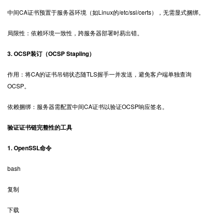
中间CA证书预置于服务器环境（如Linux的/etc/ssl/certs），无需显式捆绑。
局限性：依赖环境一致性，跨服务器部署时易出错。
3. OCSP装订（OCSP Stapling）
作用：将CA的证书吊销状态随TLS握手一并发送，避免客户端单独查询
OCSP。
依赖捆绑：服务器需配置中间CA证书以验证OCSP响应签名。
验证证书链完整性的工具
1. OpenSSL命令
bash
复制
下载