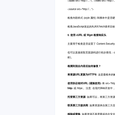
<audio src="http://...">, <video src="http://.
<source src="http://...">
检查内联样式 (style 属性) 和脚本中是否硬编码了 htt
检查JavaScript发起的AJAX/fetch请求目标是
5. 使用 cURL 或 Wget 检查响应头
主要用于检查是否设置了 Content-Securi
也可以直接抓取页面源码进行初步查找：curl https
析)。
检测到混合内容后如何修复？
将资源URL更新为HTTPS
: 这是最根本的解决
使用协议相对URL (谨慎使用):
将 src="ht
http:
或 https:。注意: 在现代Web开
托管第三方资源
: 如果可以，将第三方资
联系第三方提供商
: 如果资源来自第三方
移除或替换
: 如果资源不再需要或存在安全