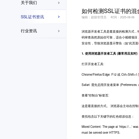
关于我们
如何检测SSL证书的
SSL证书资讯
编辑：超级管理员
时间：2025-08-06
行业资讯
浏览器开发者工具是最直接的检测方式，特别
码审查虽然原始但可靠，适合小规模项目
安全性，导致浏览器显示警告（如“此页
1. 使用浏览器开发者工具 (最常用且实时)
打开开发者工具:
Chrome/Firefox/Edge: F12 或 Ctrl+Shift+I
Safari: 需先启用开发者菜单 (Preferences >
查看"控制台"标签页:
这是最直接的方式。 浏览器会主动在控
查找包含以下关键字的红色错误信息：
Mixed Content: The page at 'https://...' was
must be served over HTTPS.