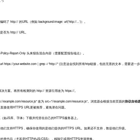
..">
p:// 的URL（例如 background-image: url('http://...')）。
否为 http:// URL。
ty-Policy-Report-Only 头来报告混合内容（需要配置报告端点）。
://your-website.com | grep -i "http://" (注意这会找到所有http链接，包括无害的文本，需要进一
方案。将所有检测到的 http:// 资源引用改为 https://。
tp://example.com/resource.js" 改为 src="//example.com/resource.js"。浏览器会根据当前页面的
协议自动
发中，直接使用HTTPS URL更被推荐，避免潜在问题。
源（如JS库、字体）下载并托管在自己的HTTPS服务器上。
且他们支持HTTPS，确保你使用的是他们提供的HTTPS URL。如果还不支持，敦促他们升级。
的替代品（尤其是HTTP的JS/CSS），移除它或用HTTPS资源替换。