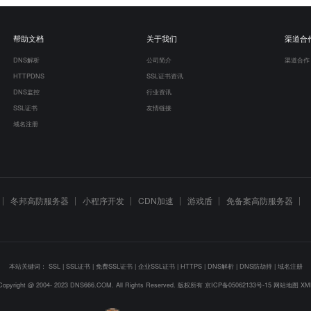
帮助文档
关于我们
渠道合
DNS解析
公司简介
渠道合作
HTTPDNS
SSL证书资讯
DNS监控
行业资讯
SSL证书
友情链接
域名注册
冬邦高防服务器
小程序开发
CDN加速
游戏盾
免备案高防服务器
本站关键词：
SSL
|
SSL证书
|
免费SSL证书
|
企业SSL证书
|
HTTPS
|
DNS解析
|
DNS防劫持
|
域名注册
Copyright @ 2004- 2023 DNS666.COM. All Rights Reserved. 版权所有
京ICP备05062133号-15
网站地图
XM