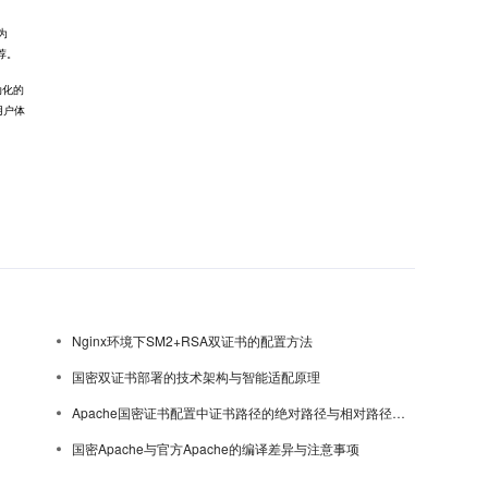
级为
推荐。
动化的
用户体
Nginx环境下SM2+RSA双证书的配置方法
国密双证书部署的技术架构与智能适配原理
Apache国密证书配置中证书路径的绝对路径与相对路径选择
国密Apache与官方Apache的编译差异与注意事项