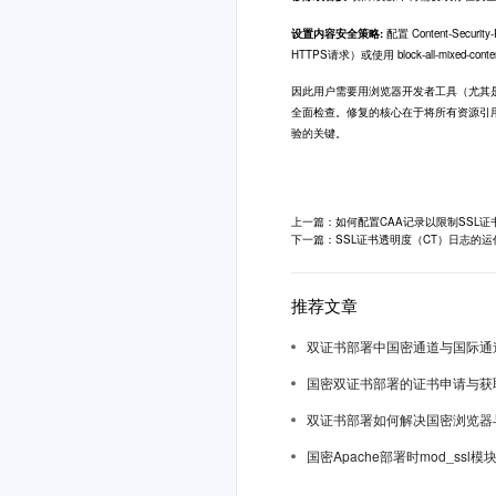
设置内容安全策略:
配置 Content-Secur
HTTPS请求）或使用 block-all-mixed
因此用户需要用浏览器开发者工具（尤其是控
全面检查。修复的核心在于将所有资源引用
验的关键。
上一篇：如何配置CAA记录以限制SSL证
下一篇：SSL证书透明度（CT）日志的运
推荐文章
双证书部署中国密通道与国际通
国密双证书部署的证书申请与获
双证书部署如何解决国密浏览器
国密Apache部署时mod_ssl