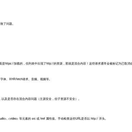
) 导致了问题。
面是https://加载的，但列表中出现了http://的资源，那就是混合内容！这些请求通常会被标记为已取消
。
字体、XHR/fetch请求、音频、视频等。
，以及是否存在混合内容问题（主源安全，但子资源不安全）。
me>, <audio>, <video> 等元素的 src 或 href 属性值。手动检查这些URL是否以 http:// 开头。