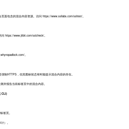
合内容资源。访问 https://www.ssllabs.com/ssltest/。
/www.jitbit.com/sslcheck/。
nopadlock.com/。
虽然主要功能是强制HTTPS，但其图标状态有时能提示混合内容的存在。
扩展): 专门检测并报告当前标签页中的混合内容。
 CLI)
e"标签页。
整审计）。